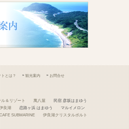
クトとは？
観光案内
お問合せ
テル＆リゾート
萬八屋
民宿 彦坂はまゆう
 伊良湖
恋路ヶ浜 はまゆう
マルイメロン
CAFE SUBMARINE
伊良湖クリスタルポルト