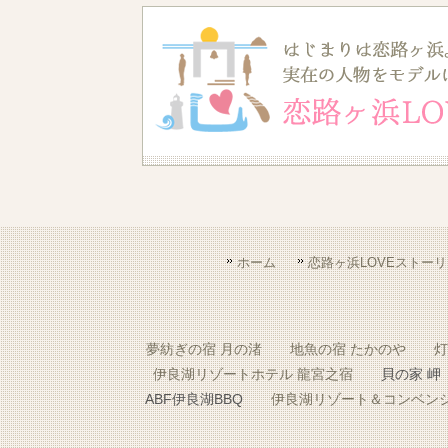
ホーム
恋路ヶ浜LOVEストーリ
夢紡ぎの宿 月の渚
地魚の宿 たかのや
灯
伊良湖リゾートホテル 龍宮之宿
貝の家 岬
ABF伊良湖BBQ
伊良湖リゾート＆コンベン