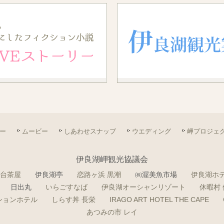
ー
ムービー
しあわせスナップ
ウエディング
岬プロジェ
伊良湖岬観光協議会
台茶屋
伊良湖亭
恋路ヶ浜 黒潮
㈱渥美魚市場
伊良湖ホ
日出丸
いらごすなば
伊良湖オーシャンリゾート
休暇村
ションホテル
しらす丼 長栄
IRAGO ART HOTEL THE CAPE
あつみの市 レイ